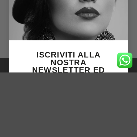
©
2026 Gioielleria Azzali 1881
TERMINI
PRIVACY
COOKIES
ISCRIVITI ALLA
NOSTRA
Copyright 2026 ©
Website by Gleon Solutions
NEWSLETTER ED
OTTIENI SUBITO UN
10% DI SCONTO SUL
TUO PROSSIMO
ACQUISTO.
ISCRIVITI