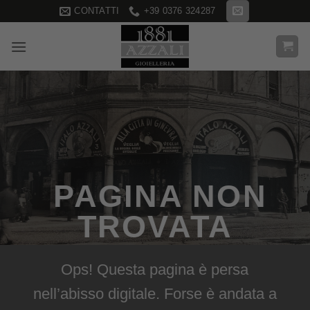
Salta
CONTATTI
+39 0376 324287
ai
contenuti
PAGINA NON
TROVATA
Ops! Questa pagina è persa
nell’abisso digitale. Forse è andata a