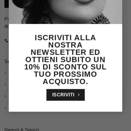
Piazza Guglielmo Marconi, 4
46100 Mantova (MN)
ISCRIVITI ALLA
CHIAMACI
E-MAIL
NOSTRA
NEWSLETTER ED
OTTIENI SUBITO UN
Servizio clienti
10% DI SCONTO SUL
TUO PROSSIMO
Spedizioni
ACQUISTO.
Resi & Cambi
ISCRIVITI
Garanzia
Domande frequenti
Negozi & Servizi