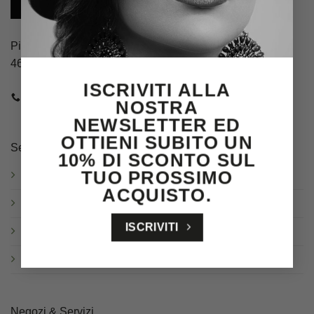
Piazza Guglielmo Marconi, 4
46100 Mantova (MN)
ISCRIVITI ALLA
CHIAMACI
E-MAIL
NOSTRA
NEWSLETTER ED
OTTIENI SUBITO UN
Servizio clienti
10% DI SCONTO SUL
TUO PROSSIMO
Spedizioni
ACQUISTO.
Resi & Cambi
ISCRIVITI
Garanzia
Domande frequenti
Negozi & Servizi