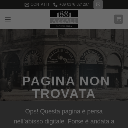
Salta
CONTATTI
+39 0376 324287
ai
contenuti
PAGINA NON
TROVATA
Ops! Questa pagina è persa
nell’abisso digitale. Forse è andata a