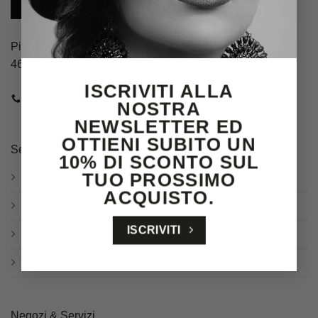
Piazza Guglielmo Marconi, 4
46100 Mantova (MN)
ISCRIVITI ALLA
CHIAMACI
E-MAIL
NOSTRA
NEWSLETTER ED
OTTIENI SUBITO UN
Servizio clienti
10% DI SCONTO SUL
TUO PROSSIMO
Spedizioni
ACQUISTO.
Resi & Cambi
ISCRIVITI
Garanzia
Domande frequenti
Negozi & Servizi