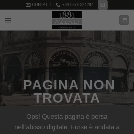
Salta
CONTATTI
+39 0376 324287
ai
contenuti
PAGINA NON
TROVATA
Ops! Questa pagina è persa
nell’abisso digitale. Forse è andata a