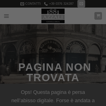
Salta
CONTATTI
+39 0376 324287
ai
contenuti
PAGINA NON
TROVATA
Ops! Questa pagina è persa
nell’abisso digitale. Forse è andata a