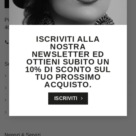
Piazza Guglielmo Marconi, 4
46100 Mantova (MN)
ISCRIVITI ALLA
CHIAMACI
E-MAIL
NOSTRA
NEWSLETTER ED
OTTIENI SUBITO UN
Servizio clienti
10% DI SCONTO SUL
TUO PROSSIMO
Spedizioni
ACQUISTO.
Resi & Cambi
ISCRIVITI
Garanzia
Domande frequenti
Negozi & Servizi