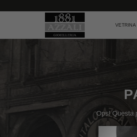
Salta
ai
contenuti
VETRINA
P
Ops! Questa p