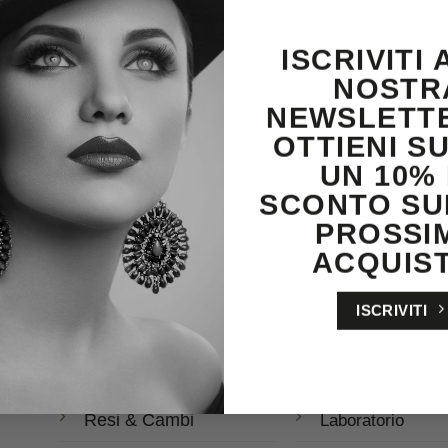
ISCRIVITI
 ALLA HOMEPAGE
CONTATTACI
NOSTR
NEWSLETT
OTTIENI S
UN 10% 
SCONTO SU
PROSSI
ACQUIST
ISCRIVITI
Servizio clienti
Negozi & Serviz
Spedizioni
Negozi
Resi & Cambi
Laboratorio