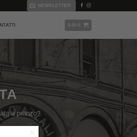
NEWSLETTER
0,00
€
NTATTI
TA
data a pranzo?
×