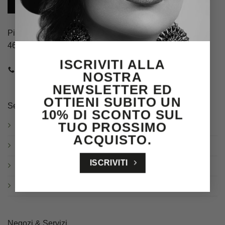
Piazza Guglielmo Marconi, 4
46100 Mantova (MN)
ISCRIVITI ALLA
CHIAMACI
E-MAIL
NOSTRA
NEWSLETTER ED
OTTIENI SUBITO UN
Servizio clienti
10% DI SCONTO SUL
TUO PROSSIMO
Spedizioni
ACQUISTO.
Resi & Cambi
ISCRIVITI
Garanzia
Domande frequenti
Negozi & Servizi