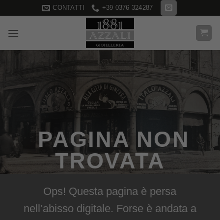
Salta
CONTATTI
+39 0376 324287
ai
contenuti
PAGINA NON
TROVATA
Ops! Questa pagina è persa
nell’abisso digitale. Forse è andata a